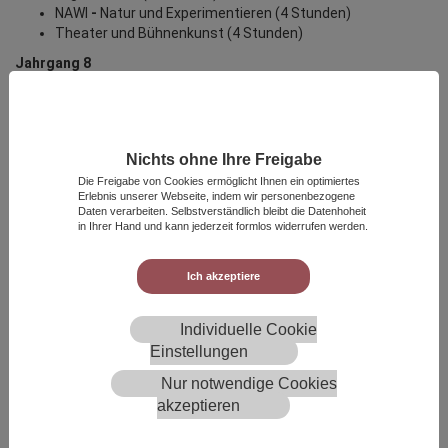
NAWI
-
Natur und Experimentieren (4 Stunden)
Theater und Bühnenkunst (4 Stunden)
Jahrgang 8
Französisch (4 Stunden)
Kunst und Emotion (3 Stunden)
Sport - Rückschlagspiele (3 Stunden)
NAWI (3 Stunden)
Nichts ohne Ihre Freigabe
Präsentationstechniken (3 Stunden)
Die Freigabe von Cookies ermöglicht Ihnen ein optimiertes
Erlebnis unserer Webseite, indem wir personenbezogene
Jahrgang 9
- WPU I
Daten verarbeiten. Selbstverständlich bleibt die Datenhoheit
in Ihrer Hand und kann jederzeit formlos widerrufen werden.
Französisch (4 Stunden)
Kommunikation und Präsentation (3 Stunden)
Ballsportarten (3 Stunden)
Ich akzeptiere
Geographie - bilingual (3 Stunden)
HS Berufsorientierung (3 Stunden)
Individuelle Cookie
Jahrgang 9
- WPU II
Einstellungen
Spanisch (3 Stunden)
Nur notwendige Cookies
Bienen (2 Stunden)
akzeptieren
Wirtschaft und Verwaltung (2 Stunden)
Sport - Volleyball (2 Stunden)