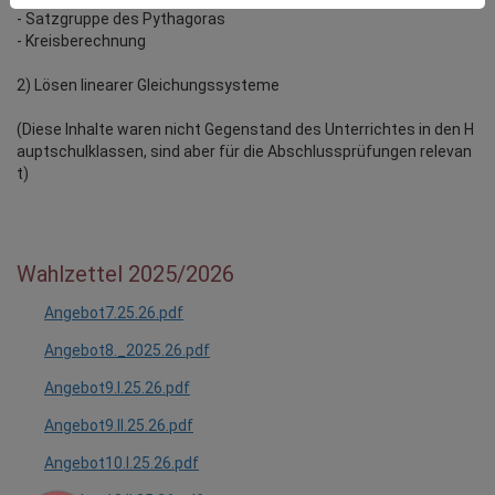
- Satzgruppe des Pythagoras
- Kreisberechnung
2) Lösen linearer Gleichungssysteme
(Diese Inhalte waren nicht Gegenstand des Unterrichtes in den H
auptschulklassen, sind aber für die Abschlussprüfungen relevan
t)
Wahlzettel 2025/2026
Angebot7.25.26.pdf
Angebot8._2025.26.pdf
Angebot9.I.25.26.pdf
Angebot9.II.25.26.pdf
Angebot10.I.25.26.pdf