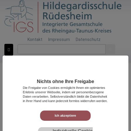
Kontakt
Impressum
Datenschutz
Impressum
Sie sind hier
Home
Impressum
Hildegardisschule
Nichts ohne Ihre Freigabe
Rüdesheim/Rh.
Die Freigabe von Cookies ermöglicht Ihnen ein optimiertes
Erlebnis unserer Webseite, indem wir personenbezogene
Daten verarbeiten. Selbstverständlich bleibt die Datenhoheit
Schulleitung:
in Ihrer Hand und kann jederzeit formlos widerrufen werden.
Schulleiter: Thomas Nestler
stellv. Schulleiter: Klaus Böttcher
Ich akzeptiere
Rektorin: Anette Schäfers
Rektorin: Patricia Gärtner