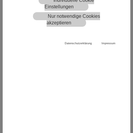
Individuelle Cookie
Datenschutzbeauftragte: Niki Deligiorgi
Einstellungen
Breslauer Str. 53
Nur notwendige Cookies
65385 Rüdesheim
akzeptieren
Telefon: 0 67 22 / 49 79 00
Fax: 0 67 22 / 49 79 0 17
E-Mail:
poststelle3192(at)schule.hessen.de
Datenschutzerklärung
Impressum
Schulträger (Diensteanbieter im Sinne des TDG/MDStV):
Rheingau- Taunus- Kreis
Heimbacher Str. 7
65207 Bad Schwalbach
Inhaltlich Verantwortlicher gemäß § 10 Absatz 3 MDStV: Th. N
estler (Anschrift siehe oben)
Haftungshinweis: Trotz sorgfältiger inhaltlicher Kontrolle übe
rnehmen wir keine Haftung für die Inhalte externer Links. Für d
en Inhalt der verlinkten Seiten sind ausschließlich deren Betrei
ber verantwortlich.