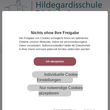
Nichts ohne Ihre Freigabe
Kontakt
Impressum
Datenschutz
Die Freigabe von Cookies ermöglicht Ihnen ein optimiertes
Erlebnis unserer Webseite, indem wir personenbezogene
Daten verarbeiten. Selbstverständlich bleibt die Datenhoheit
in Ihrer Hand und kann jederzeit formlos widerrufen werden.
Sie sind hier
Home
Eltern
Sicherheit im Internet
Internetkompetenz_fuer_Eltern-Elternleitfaden_2014.pdf
Ich akzeptiere
Individuelle Cookie
klicksafe für Eltern (Elte
Einstellungen
rnfragen, Materialien, Linktipps, ...)
Nur notwendige Cookies
klicksafe (english)
akzeptieren
klicksafe (pycckom)
klicksafe (Türkçe)